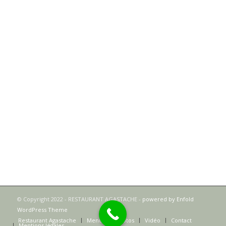
© Copyright 2022 - RESTAURANT AGASTACHE -
powered by Enfold
WordPress Theme
Restaurant Agastache
Menus
Photos
Vidéo
Contact
Mentions légales